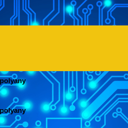
polyany
polyany