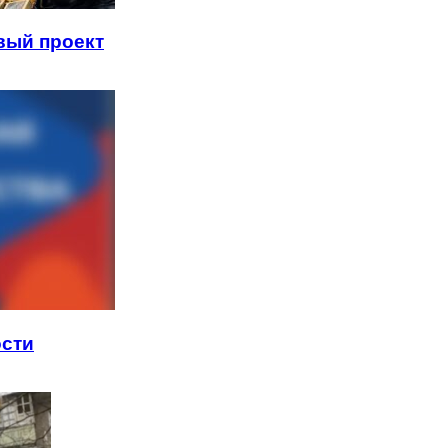
вый проект
ости