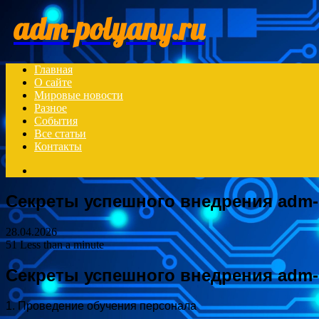
Menu
adm-polyany.ru
Главная
О сайте
Мировые новости
Разное
События
Все статьи
Контакты
Search
for
Секреты успешного внедрения adm-
28.04.2026
51
Less than a minute
Секреты успешного внедрения adm-
1. Проведение обучения персонала