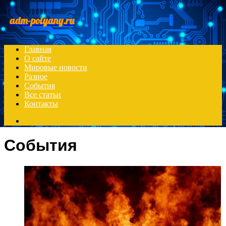
Menu
adm-polyany.ru
Главная
О сайте
Мировые новости
Разное
События
Все статьи
Контакты
Search
for
События