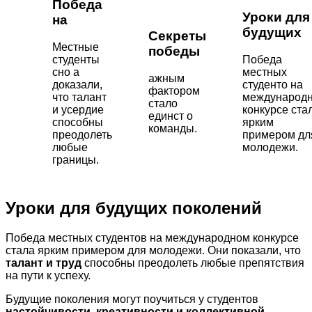
Победа
Уроки для
на
будущих
Секреты
Местные
победы
студенты
Победа
сно а
местных
ажным
доказали,
студенто на
фактором
что талант
международ
стало
и усердие
конкурсе ста
единст о
способны
ярким
команды.
преодолеть
примером дл
любые
молодежи.
границы.
Уроки для будущих поколений
Победа местных студентов на международном конкурсе
стала ярким примером для молодежи. Они показали, что
талант и труд
способны преодолеть любые препятствия
на пути к успеху.
Будущие поколения могут поучиться у студентов
настойчивости, креативности и коллективной