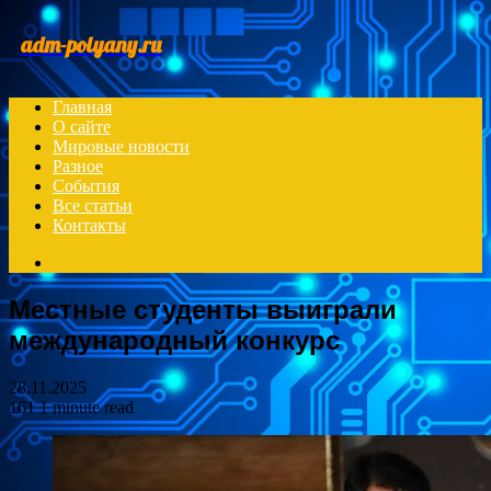
Menu
adm-polyany.ru
Главная
О сайте
Мировые новости
Разное
События
Все статьи
Контакты
Search
for
Местные студенты выиграли
международный конкурс
28.11.2025
161
1 minute read