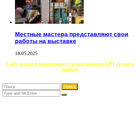
Местные мастера представляют свои
работы на выставке
18.05.2025
Facebook
Twitter
WhatsApp
Telegram
Сайт создан и монетизируется при помощи GPT сервиса
Ggl2.ru
Close
Найти:
Close
Search
for