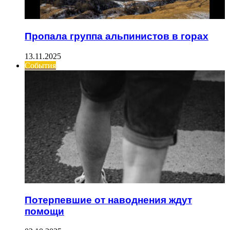
Пропала группа альпинистов в горах
13.11.2025
События
Потерпевшие от наводнения ждут
помощи