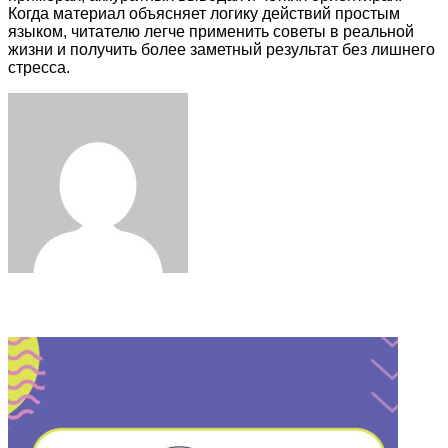
Когда материал объясняет логику действий простым
языком, читателю легче применить советы в реальной
жизни и получить более заметный результат без лишнего
стресса.
Facebook
Twitter
LinkedIn
Tumblr
Pinterest
Reddit
VKontakte
Odnoklassniki
Skype
WhatsApp
Telegram
Viber
Share
Print
via
Email
Related Articles