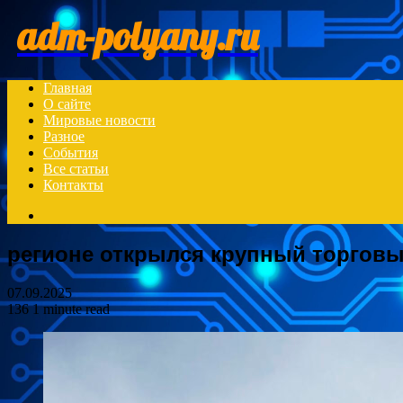
Menu
adm-polyany.ru
Главная
О сайте
Мировые новости
Разное
События
Все статьи
Контакты
Search
for
регионе открылся крупный торговы
07.09.2025
136
1 minute read