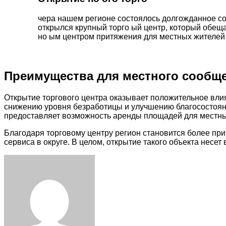
чера нашем регионе состоялось долгожданное с
открылся крупный торго ый центр, который обеща
но ым центром притяжения для местных жителей 
Преимущества для местного сообщ
Открытие торгового центра оказывает положительное влия
снижению уровня безработицы и улучшению благосостояния
предоставляет возможность аренды площадей для местн
Благодаря торговому центру регион становится более пр
сервиса в округе. В целом, открытие такого объекта несе
Facebook
Twitter
LinkedIn
Tumblr
Pinterest
Reddit
VKontakte
Odnoklassniki
Skype
WhatsApp
Telegram
Viber
Share
Print
via
Email