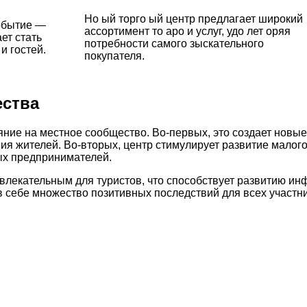
Но ый торго ый центр предлагает широкий
обытие —
ассортимент то аро и услуг, удо лет оряя
ет стать
потребности самого зыскательного
и гостей.
покупателя.
ества
ние на местное сообщество. Во-первых, это создает новые 
 жителей. Во-вторых, центр стимулирует развитие малого и
ых предпринимателей.
ивлекательным для туристов, что способствует развитию и
т в себе множество позитивных последствий для всех участн