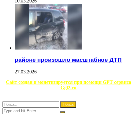
10.03.2026
районе произошло масштабное ДТП
27.03.2026
Facebook
Twitter
WhatsApp
Telegram
Сайт создан и монетизируется при помощи GPT сервиса
Ggl2.ru
Close
Найти:
Close
Search
for