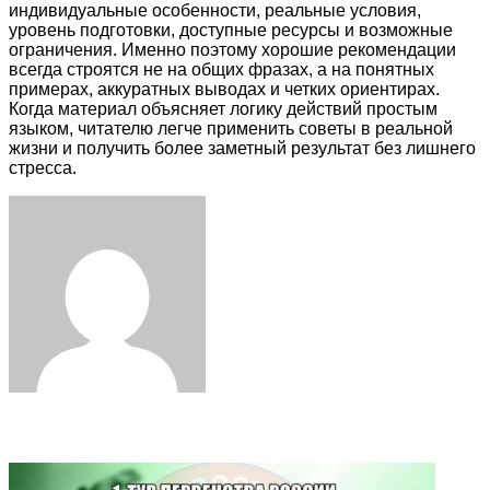
индивидуальные особенности, реальные условия,
уровень подготовки, доступные ресурсы и возможные
ограничения. Именно поэтому хорошие рекомендации
всегда строятся не на общих фразах, а на понятных
примерах, аккуратных выводах и четких ориентирах.
Когда материал объясняет логику действий простым
языком, читателю легче применить советы в реальной
жизни и получить более заметный результат без лишнего
стресса.
Facebook
Twitter
LinkedIn
Tumblr
Pinterest
Reddit
VKontakte
Odnoklassniki
Skype
WhatsApp
Telegram
Viber
Share
Print
via
Email
Related Articles