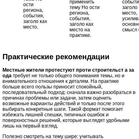
применить
событи
ости
тему Но ости
заголо 
региона,
региона,
место,
события,
события,
усили
заголо ках
заголо ках
основн
место.
место на
смысл 
практике.
Практические рекомендации
Местные жители протестуют проти строительст а за
ода
требует не только общего понимания темы, но и
внимательного отношения к деталям. На практике
больше всего пользы приносит спокойный,
последовательный подход: сначала важно разобраться в
причинах проблемы или задачи, затем оценить
возможные варианты действий и только после этого
выбирать конкретные шаги. Такой формат помогает
избежать лишней спешки, типичных ошибок и
поверхностных решений, которые выглядят удобными
лишь на первый взгляд.
Полезно смотреть на тему шире: учитывать