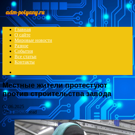
Menu
adm-polyany.ru
Главная
О сайте
Мировые новости
Разное
События
Все статьи
Контакты
Search
for
Местные жители протестуют
против строительства завода
02.06.2025
169
1 minute read