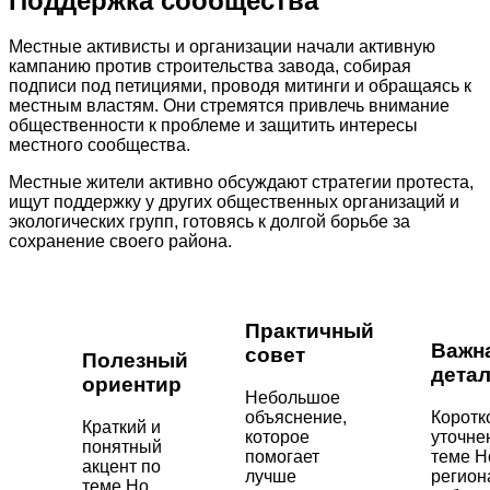
Поддержка сообщества
Местные активисты и организации начали активную
кампанию против строительства завода, собирая
подписи под петициями, проводя митинги и обращаясь к
местным властям. Они стремятся привлечь внимание
общественности к проблеме и защитить интересы
местного сообщества.
Местные жители активно обсуждают стратегии протеста,
ищут поддержку у других общественных организаций и
экологических групп, готовясь к долгой борьбе за
сохранение своего района.
Практичный
Важн
совет
Полезный
дета
ориентир
Небольшое
объяснение,
Коротк
Краткий и
которое
уточне
понятный
помогает
теме Н
акцент по
лучше
регион
теме Но