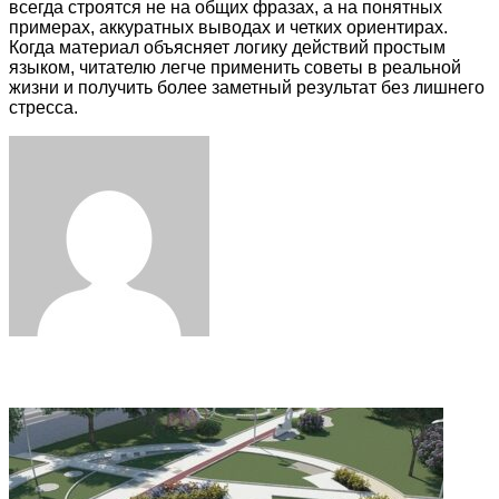
всегда строятся не на общих фразах, а на понятных
примерах, аккуратных выводах и четких ориентирах.
Когда материал объясняет логику действий простым
языком, читателю легче применить советы в реальной
жизни и получить более заметный результат без лишнего
стресса.
Facebook
Twitter
LinkedIn
Tumblr
Pinterest
Reddit
VKontakte
Odnoklassniki
Skype
WhatsApp
Telegram
Viber
Share
Print
via
Email
Related Articles