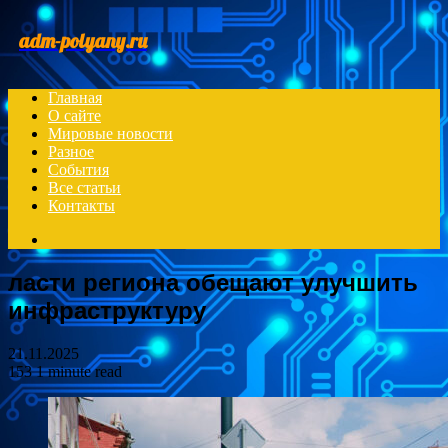
Menu
adm-polyany.ru
Главная
О сайте
Мировые новости
Разное
События
Все статьи
Контакты
Search
for
ласти региона обещают улучшить
инфраструктуру
21.11.2025
153
1 minute read