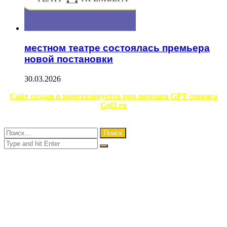
местном театре состоялась премьера
новой постановки
30.03.2026
Facebook
Twitter
WhatsApp
Telegram
Сайт создан и монетизируется при помощи GPT сервиса
Ggl2.ru
Close
Найти:
Close
Search
for