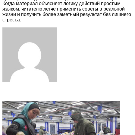
Когда материал объясняет логику действий простым
языком, читателю легче применить советы в реальной
жизни и получить более заметный результат без лишнего
стресса.
Facebook
Twitter
LinkedIn
Tumblr
Pinterest
Reddit
VKontakte
Odnoklassniki
Skype
WhatsApp
Telegram
Viber
Share
Print
via
Email
Related Articles