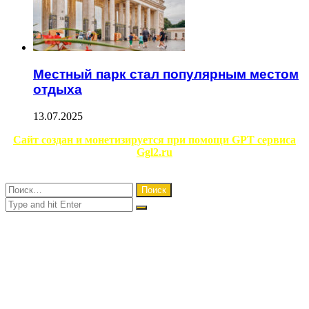
Местный парк стал популярным местом
отдыха
13.07.2025
Facebook
Twitter
WhatsApp
Telegram
Сайт создан и монетизируется при помощи GPT сервиса
Ggl2.ru
Close
Найти:
Close
Search
for