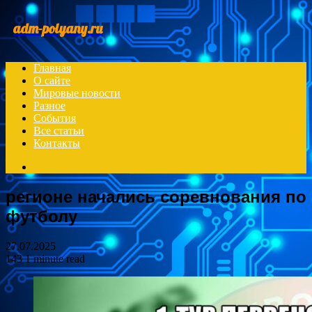
Menu
adm-polyany.ru
Главная
О сайте
Мировые новости
Разное
События
Все статьи
Контакты
Search
for
регионе начались соревнования по
футболу
27.07.2025
143
1 minute read