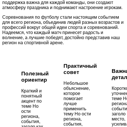
поддержка важна для каждой команды, они создают
атмосферу праздника и поднимают настроение игрокам.
Соревнования по футболу стали настоящим событием
для всего региона, объединив людей разных возрастов и
профессий вокруг общей идеи спорта и соревнований.
Надеемся, что каждый матч принесет радость и
волнение, а лучшие победят, достойно представив наш
регион на спортивной арене.
Практичный
Важн
совет
Полезный
дета
ориентир
Небольшое
объяснение,
Коротк
Краткий и
которое
уточне
понятный
помогает
теме Н
акцент по
лучше
регион
теме Но
применить
событи
ости
тему Но ости
заголо 
региона,
региона,
место,
события,
события,
усили
заголо ках